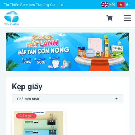
EN
VI
Tín Thiên Services Trading Co., Ltd
Kẹp giấy
Giảm giá!